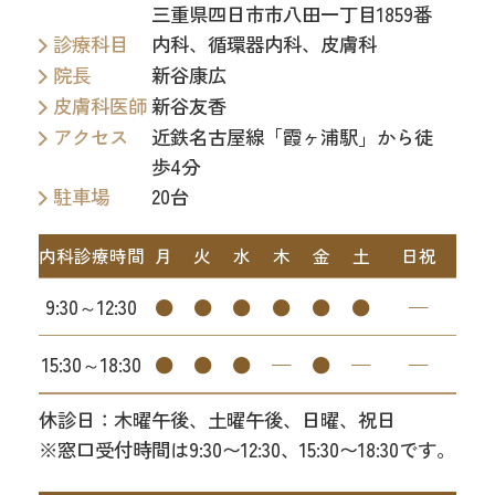
三重県四日市市八田一丁目1859番
診療科目
内科、循環器内科、皮膚科
院長
新谷康広
皮膚科医師
新谷友香
アクセス
近鉄名古屋線「霞ヶ浦駅」から徒
歩4分
駐車場
20台
内科診療時間
月
火
水
木
金
土
日祝
9:30～12:30
●
●
●
●
●
●
─
15:30～18:30
●
●
●
─
●
─
─
休診日：木曜午後、土曜午後、日曜、祝日
※窓口受付時間は9:30〜12:30、15:30〜18:30です。