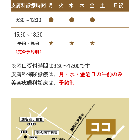
皮膚科診療時間
月
火
水
木
金
土
日祝
9:30～12:30
●
─
●
─
●
─
─
15:30～18:30
★
─
★
─
★
─
─
手術・施術
（完全予約制）
※窓口受付時間は9:30〜12:00です。
皮膚科保険診療は、
月・水・金曜日の午前のみ
美容皮膚科診療は、
予約制