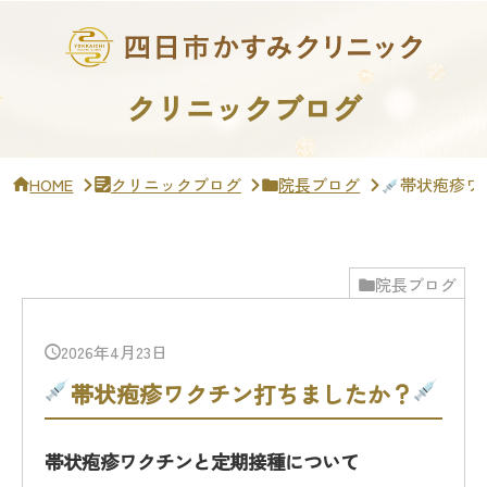
サ
イ
ド
バ
ー・
クリニックブログ
ク
リ
ニ
ッ
HOME
クリニックブログ
院長ブログ
帯状疱疹ワ
ク
概
要
院長ブログ
2026年4月23日
帯状疱疹ワクチン打ちましたか？
帯状疱疹ワクチンと定期接種について