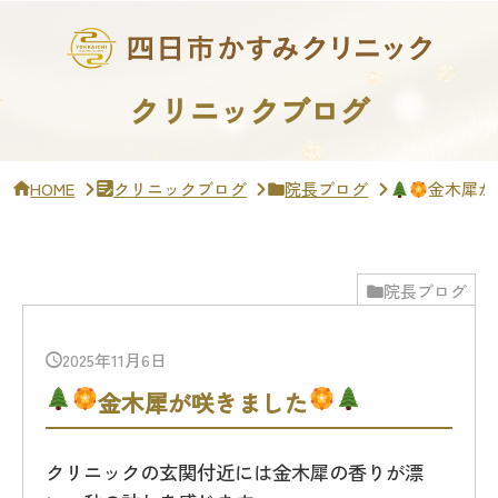
サ
イ
ド
バ
ー・
クリニックブログ
ク
リ
ニ
ッ
HOME
クリニックブログ
院長ブログ
金木犀が
ク
概
要
院長ブログ
2025年11月6日
金木犀が咲きました
クリニックの玄関付近には金木犀の香りが漂